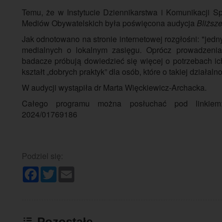
Temu, że w Instytucie Dziennikarstwa i Komunikacji 
Mediów Obywatelskich była poświęcona audycja
Bliższ
Jak odnotowano na stronie internetowej rozgłośni: "jedn
medialnych o lokalnym zasięgu. Oprócz prowadzenia
badacze próbują dowiedzieć się więcej o potrzebach ic
kształt „dobrych praktyk” dla osób, które o takiej działal
W audycji wystąpiła dr Marta Więckiewicz-Archacka.
Całego programu można posłuchać pod linkiem: https
2024/01769186
Podziel się:
Facebook
Twitter
Email
Pozostałe