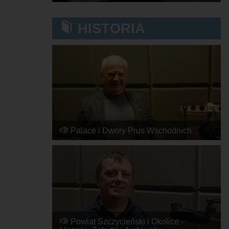
2024-02-20, 08:50
HISTORIA
Pałace i Dwory Prus Wschodnich
2024-04-03, 09:30
Powiat Szczycieński i Okolice -