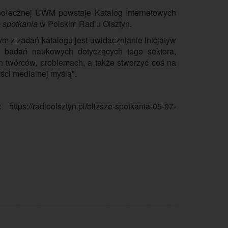
Społecznej UWM powstaje Katalog Internetowych
e spotkania
w Polskim Radiu Olsztyn.
ym z zadań katalogu jest uwidacznianie inicjatyw
 badań naukowych dotyczących tego sektora,
h twórców, problemach, a także stworzyć coś na
ności medialnej myślą".
://radioolsztyn.pl/blizsze-spotkania-05-07-