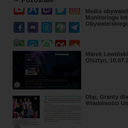
Media obywatel
Monitoringu In
Obywatelskieg
Marek Lewiński
Olsztyn, 10.07.
Dbp, Granty dl
Wiadomości Uni