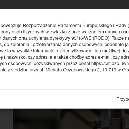
 obowiązuje Rozporządzenie Parlamentu Europejskiego i Rady 
chrony osób fizycznych w związku z przetwarzaniem danych os
h danych oraz uchylenia dyrektywy 95/46/WE (RODO). Także n
es, do zbierania i przetwarzania danych osobowych, podobnie jak
to wszystkie informacje o zidentyfikowanej lub możliwej do 
mię i nazwisko, czy adres, ale także choćby adres e-mail, czy ad
ych osobowych, pozyskiwanych przez portal https://cmidzo.uwm.
kacje
Raport z badań
ie z siedzibą przy ul. Michała Oczapowskiego 2, 10-719 w Ols
...
...
Izabela Malewska, Bliższe spot
Olsztyn, 5.07.2024
Przyp
2024-07-08, 13:43