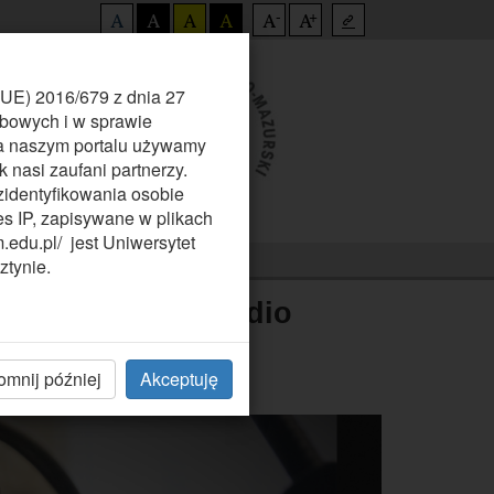
-
+
Ułatwienia
Kontrast
Kontrast
Kontrast
Kontrast
Mniejszy
Większy
Podkreślanie
dla
domyślny
biały
czarny
żółty
rozmiar
rozmiar
łączy
osób
i
i
i
czcionki
czcionki
(UE) 2016/679 z dnia 27
niepełnosprawnych
obowych i w sprawie
czarny
żółty
czarny
a naszym portalu używamy
 nasi zaufani partnerzy.
zidentyfikowania osobie
res IP, zapisywane w plikach
edu.pl/ jest Uniwersytet
ztynie.
kania, Polskie Radio
omnij później
Akceptuję