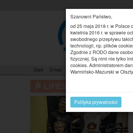
Szanowni Państwo,
od 25 maja 2018 r. w Polsce
kwietnia 2016 r. w sprawie o
swobodnego przepływu takic
technologii, np. plików cooki
Zgodnie z RODO dane osobowe 
fizycznej. Są nimi nie tylko i
cookies. Administratorem dan
Start
O nas
Zgłoś się do Katalogu
Publi
Warmińsko-Mazurski w Olsztyn
LIFESTYLE
Polityka prywatności