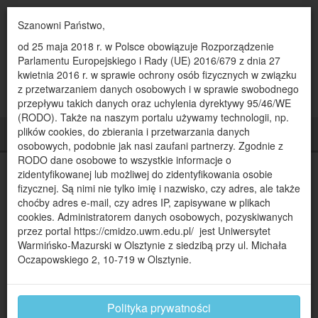
Szanowni Państwo,
od 25 maja 2018 r. w Polsce obowiązuje Rozporządzenie
Parlamentu Europejskiego i Rady (UE) 2016/679 z dnia 27
kwietnia 2016 r. w sprawie ochrony osób fizycznych w związku
z przetwarzaniem danych osobowych i w sprawie swobodnego
przepływu takich danych oraz uchylenia dyrektywy 95/46/WE
(RODO). Także na naszym portalu używamy technologii, np.
plików cookies, do zbierania i przetwarzania danych
KATEGORIE
MENU
osobowych, podobnie jak nasi zaufani partnerzy. Zgodnie z
RODO dane osobowe to wszystkie informacje o
UWM FM, Za nami styczniowe
zidentyfikowanej lub możliwej do zidentyfikowania osobie
fizycznej. Są nimi nie tylko imię i nazwisko, czy adres, ale także
Czwartki z humanistyką,
choćby adres e-mail, czy adres IP, zapisywane w plikach
16.01.2025
cookies. Administratorem danych osobowych, pozyskiwanych
przez portal https://cmidzo.uwm.edu.pl/ jest Uniwersytet
Warmińsko-Mazurski w Olsztynie z siedzibą przy ul. Michała
2025-01-22, 23:24
Oczapowskiego 2, 10-719 w Olsztynie.
Polityka prywatności