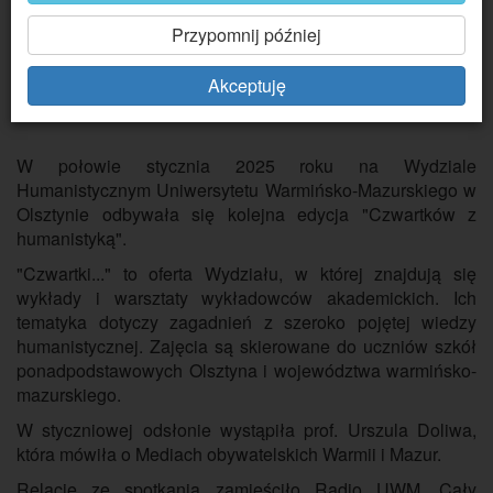
Przypomnij później
Akceptuję
W połowie stycznia 2025 roku na Wydziale
Humanistycznym Uniwersytetu Warmińsko-Mazurskiego w
Olsztynie odbywała się kolejna edycja "Czwartków z
humanistyką".
"Czwartki..." to oferta Wydziału, w której znajdują się
wykłady i warsztaty wykładowców akademickich. Ich
tematyka dotyczy zagadnień z szeroko pojętej wiedzy
humanistycznej. Zajęcia są skierowane do uczniów szkół
ponadpodstawowych Olsztyna i województwa warmińsko-
mazurskiego.
W styczniowej odsłonie wystąpiła prof. Urszula Doliwa,
która mówiła o Mediach obywatelskich Warmii i Mazur.
Relację ze spotkania zamieściło Radio UWM. Cały