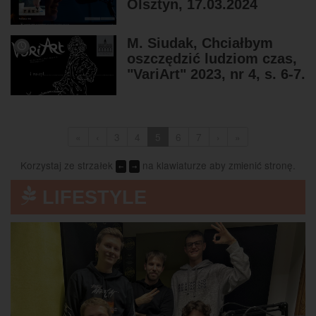
Olsztyn, 17.03.2024
M. Siudak, Chciałbym
oszczędzić ludziom czas,
"VariArt" 2023, nr 4, s. 6-7.
«
‹
3
4
5
6
7
›
»
Korzystaj ze strzałek
na klawiaturze aby zmienić stronę.
←
→
LIFESTYLE